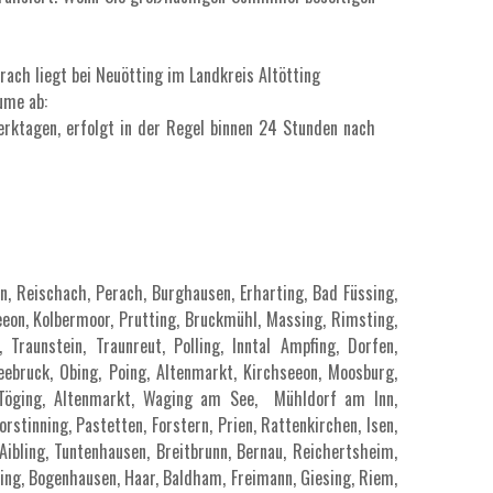
ach liegt bei Neuötting im Landkreis Altötting
ume ab:
erktagen, erfolgt in der Regel binnen 24 Stunden nach
, Reischach, Perach, Burghausen, Erharting, Bad Füssing,
Seeon, Kolbermoor, Prutting, Bruckmühl, Massing, Rimsting,
Traunstein, Traunreut, Polling, Inntal Ampfing, Dorfen,
Seebruck, Obing, Poing, Altenmarkt, Kirchseeon, Moosburg,
g, Töging, Altenmarkt, Waging am See, Mühldorf am Inn,
stinning, Pastetten, Forstern, Prien, Rattenkirchen, Isen,
ibling, Tuntenhausen, Breitbrunn, Bernau, Reichertsheim,
ng, Bogenhausen, Haar, Baldham, Freimann, Giesing, Riem,