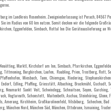
 gerne.
erburg im Landkreis Rosenheim. Zweigniederlassung ist Perach, 84567 Per
Sie im Radius von 60 km nutzen. Somit decken wir die folgende Großrä
rkirchen, Eggenfelden, Simbach, Rottal Inn Die Geräteauslieferung an W
euötting, Marktl, Kirchdorf am Inn, Simbach, Pfarrkirchen, Eggenfelden
rg, Tittmoning, Burgkirchen, Laufen, Raubling, Prien, Trostberg, Rott, 
Pfaffenhofen, Miesbach, Tann, Chiemgau, Riedering, Stephanskirchen, 
 Endorf, Edling, Pfaffing, Griesstätt, Albaching, Bruckmühl, Gschadt, 
aiburg, Neumarkt Sankt Veit, Schwindegg, Schnaitsee, Soyen, Garchin
uck, Vogtareuth, Schonstett, Maitenbeth, Aschau, Steinhöring, Glonn, For
ls, Amerang, Kirchheim, Großkarolinenfeld, Vilsbiburg, Schechen, Bad A
erg, München Nord, München Süd, München, Ottobrunn, Ismaining, Truderi