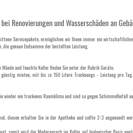
e bei Renovierungen und Wasserschäden an Gebä
hnittene Servicepakete, ermöglichen wir Ihnen immer ein wirtschaftliche
n, die genaue Endsumme der bestellten Leistung.
Wände und feuchte Keller finden Sie unter der Rubrik Geräte.
günstig mieten, mit bis zu 150 Litern Trocknungs - Leistung pro Tag
e wieder ein trockenes Raumklima und sind so gegen Schimmelbefall auf
hol, diesen erhalten Sie in der Apotheke und sollte 2-3 angewandt w
eugt, somit wird der Modergeruch im Keller auf biologischer Basis neut