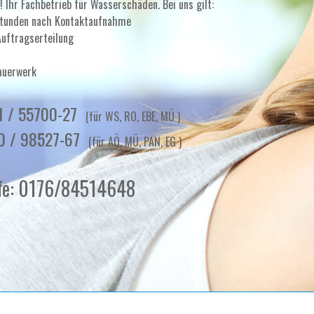
! Ihr Fachbetrieb für Wasserschäden. Bei uns gilt:
Stunden nach Kontaktaufnahme
Auftragserteilung
Mauerwerk
1 / 55700-27
(für WS, RO, EBE, MÜ )
70 / 98527-67
(für AÖ, MÜ, PAN, EG )
lfe: 0176/84514648