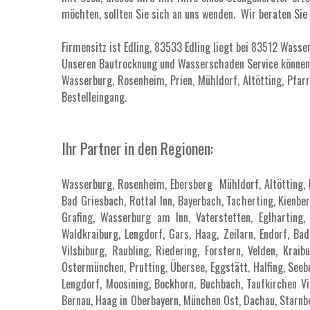
möchten, sollten Sie sich an uns wenden. Wir beraten Sie
Firmensitz ist Edling, 83533 Edling liegt bei 83512 Wass
Unseren Bautrocknung und Wasserschaden Service können 
Wasserburg, Rosenheim, Prien, Mühldorf, Altötting, Pfar
Bestelleingang.
Ihr Partner in den Regionen:
Wasserburg, Rosenheim, Ebersberg Mühldorf, Altötting, N
Bad Griesbach, Rottal Inn, Bayerbach, Tacherting, Kienbe
Grafing, Wasserburg am Inn, Vaterstetten, Eglharting, 
Waldkraiburg, Lengdorf, Gars, Haag, Zeilarn, Endorf, Bad
Vilsbiburg, Raubling, Riedering, Forstern, Velden, Kr
Ostermünchen, Prutting, Übersee, Eggstätt, Halfing, Seebr
Lengdorf, Moosining, Bockhorn, Buchbach, Taufkirchen Vi
Bernau, Haag in Oberbayern, München Ost, Dachau, Starnb