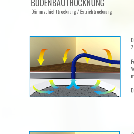
BODENBAUTROCKNUNG
Dämmschichttrocknung / Estrichtrocknung
D
Z
F
V
m
D