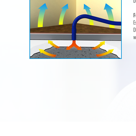
D
F
E
D
w