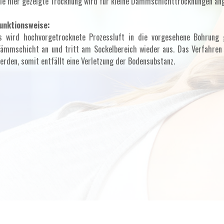
ie hier gezeigte Trocknung wird für kleine Dämmschichttrocknungen an
unktionsweise:
s wird hochvorgetrocknete Prozessluft in die vorgesehene Bohrung g
ämmschicht an und tritt am Sockelbereich wieder aus. Das Verfahre
erden, somit entfällt eine Verletzung der Bodensubstanz.